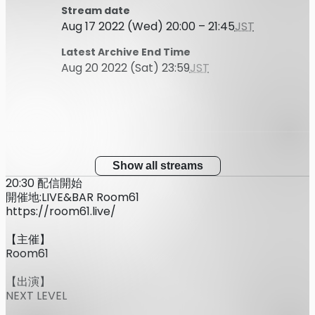
Stream date
Aug 17 2022 (Wed) 20:00 – 21:45
JST
Latest Archive End Time
Aug 20 2022 (Sat) 23:59
JST
Show all streams
20:30 配信開始
開催地:LIVE&BAR Room61
https://room61.live/
【主催】
Room61
【出演】
NEXT LEVEL